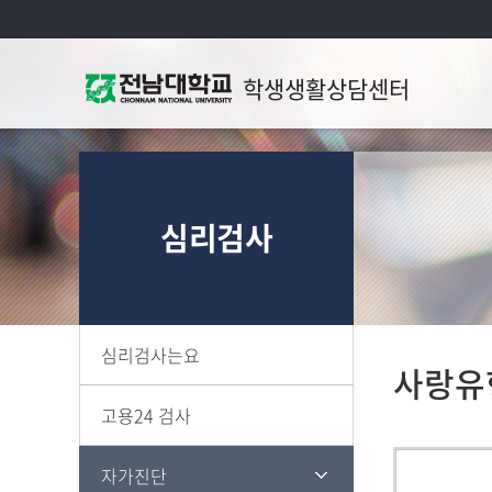
학생생활상담센터
심리검사
심리검사는요
사랑유
고용24 검사
자가진단