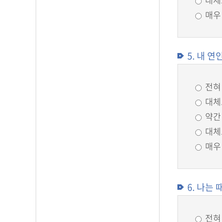
매우
5. 내 
전혀
대체
약간
대체
매우
6. 나는
전혀