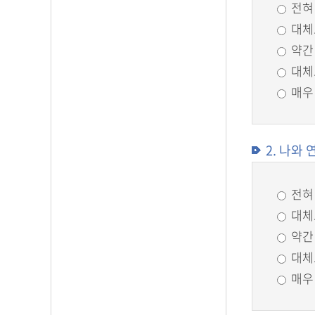
우울
전혀
대체
불안
약간
발표불안
대체
스트레스
매우
진로정체감
섭식장애
사랑유형
2. 나와
인터넷중독
전혀
자살
대체
알코올
약간
대체
매우