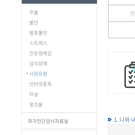
우울
진
불안
발표불안
스트레스
진로정체감
섭식장애
사랑유형
인터넷중독
자살
알코올
1. 나와
자가진단검사자료실