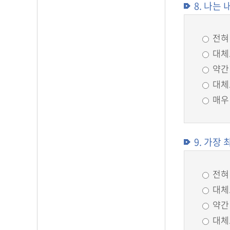
8. 나는
전혀
대체
약간
대체
매우
9. 가장
전혀
대체
약간
대체