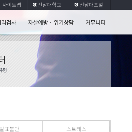
사이트맵
전남대학교
전남대포털
심리검사
자살예방 · 위기상담
커뮤니티
리검사는요
자살예방ㆍ위기상담
게시판
24 검사
도움 받을 수 있는 곳
자료실
터
가진단
자살에 대한 오해와 진실
유형
가진단검사
자살,상황과 징후
료실
도움을 주는 방법
삶의 이유
건강한 문제해결 자세
발표불안
스트레스
자살예방자료